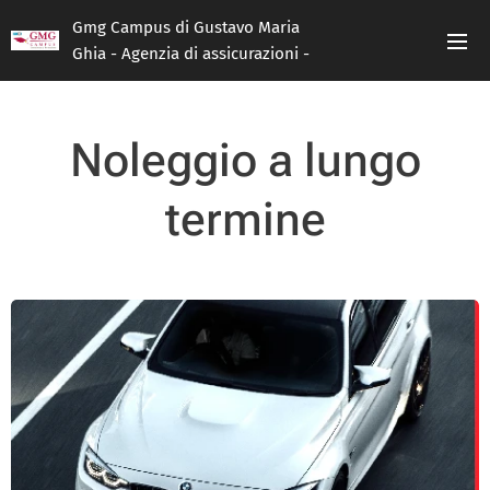
Gmg Campus di Gustavo Maria
Ghia - Agenzia di assicurazioni -
RUI : A000075352 -
Noleggio a lungo
termine